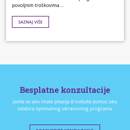
povoljnim troškovima …
SAZNAJ VIŠE
Besplatne konzultacije
Javite se ako imate pitanja ili trebate pomoć oko
odabira optimalnog obrazovnog programa.