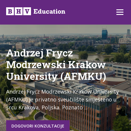
Preskoči
na
Izborni
sadržaj
Andrzej Frycz
Modrzewski Krakow
University (AFMKU)
Andrzej Frycz Modrzewski Krakow University
(AFMKU) je privatno sveučilište smješteno u
srcu Krakova, Poljska. Poznato ...
DOGOVORI KONZULTACIJE