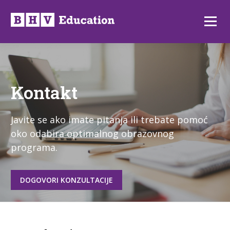
Preskoči
na
Izborni
sadržaj
Kontakt
Javite se ako imate pitanja ili trebate pomoć
oko odabira optimalnog obrazovnog
programa.
DOGOVORI KONZULTACIJE