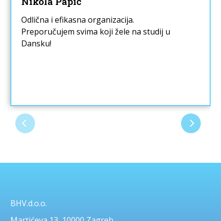
Nikola Papić
Odlična i efikasna organizacija.
Preporučujem svima koji žele na studij u
Dansku!
BHV.d.o.o.
Martićeva 13, 10000 Zagreb