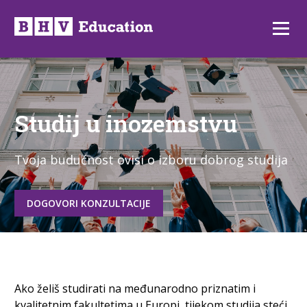
Preskoči
na
Izborni
sadržaj
Studij u inozemstvu
Tvoja budućnost ovisi o izboru dobrog studija
DOGOVORI KONZULTACIJE
Ako želiš studirati na međunarodno priznatim i
kvalitetnim fakultetima u Europi, tijekom studija steći