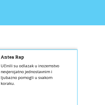
Antea Rap
Lili W
Učinili su odlazak u inozemstvo
Moja kći
nevjerojatno jednostavnim i
smo do i
ljubazno pomogli u svakom
stigle u
koraku.
posredni
Bravo B