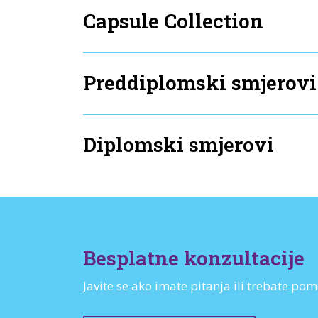
Capsule Collection
Preddiplomski smjerovi
Diplomski smjerovi
Besplatne konzultacije
Javite se ako imate pitanja ili trebate 