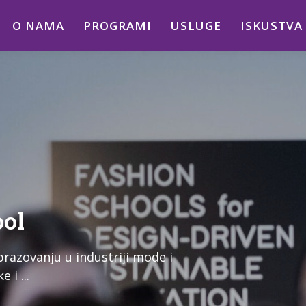
O NAMA
PROGRAMI
USLUGE
ISKUSTVA
ool
brazovanju u industriji mode i
 i ...