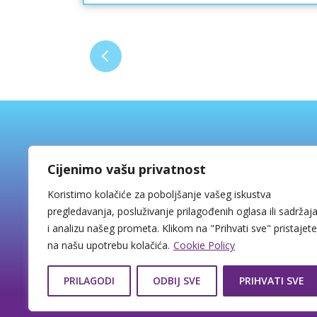
 da
obratite s povjerenjem.
 BHV
ako
i
BHV.d.o.o.
Cijenimo vašu privatnost
o i
Martićeva 13, 10000 Zagreb
Koristimo kolačiće za poboljšanje vašeg iskustva
Tel: +385 1 4812 200
pregledavanja, posluživanje prilagođenih oglasa ili sadržaj
WhatsApp
:
+385 91 4812 200
i analizu našeg prometa. Klikom na "Prihvati sve" pristajete
E-mail: education@bhvedu.com
na našu upotrebu kolačića.
Cookie Policy
HR-AB-01-080125455
OIB: 59282437477
PRILAGODI
ODBIJ SVE
PRIHVATI SVE
Copyright © 2026 BHV Education