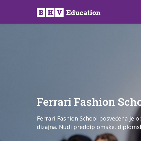
Preskoči
na
sadržaj
Ferrari Fashion Sch
Ferrari Fashion School posvećena je o
dizajna. Nudi preddiplomske, diplomske