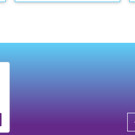
bratu.
a