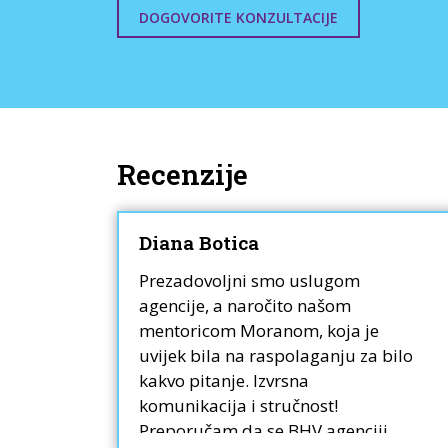
DOGOVORITE KONZULTACIJE
Recenzije
Diana Botica
Prezadovoljni smo uslugom
agencije, a naročito našom
plih
mentoricom Moranom, koja je
uvijek bila na raspolaganju za bilo
i put
kakvo pitanje. Izvrsna
a
komunikacija i stručnost!
 kako
Preporučam da se BHV agenciji