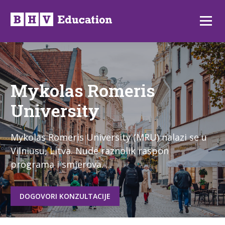
Preskoči
na
Izborni
sadržaj
Mykolas Romeris
University
Mykolas Romeris University (MRU) nalazi se u
Vilniusu, Litva. Nude raznolik raspon
programa i smjerova. ...
DOGOVORI KONZULTACIJE