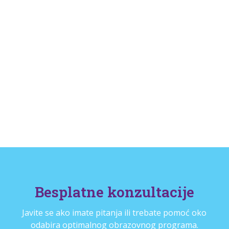
Besplatne konzultacije
Javite se ako imate pitanja ili trebate pomoć oko
odabira optimalnog obrazovnog programa.