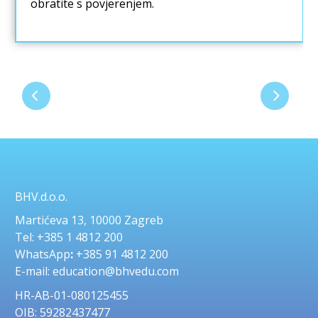
obratite s povjerenjem.
BHV.d.o.o.
Martićeva 13, 10000 Zagreb
Tel: +385 1 4812 200
WhatsApp
:
+385 91 4812 200
E-mail: education@bhvedu.com
HR-AB-01-080125455
OIB: 59282437477