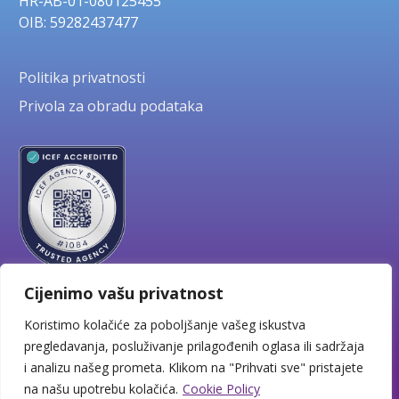
HR-AB-01-080125455
OIB: 59282437477
Politika privatnosti
Privola za obradu podataka
Cijenimo vašu privatnost
Koristimo kolačiće za poboljšanje vašeg iskustva
pregledavanja, posluživanje prilagođenih oglasa ili sadržaja
i analizu našeg prometa. Klikom na "Prihvati sve" pristajete
Copyright © 2026 BHV Education
na našu upotrebu kolačića.
Cookie Policy