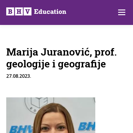
Preskoči
na
Izborni
sadržaj
Marija Juranović, prof.
geologije i geografije
27.08.2023.