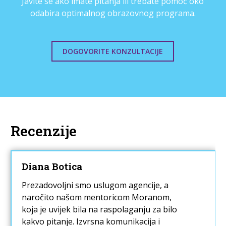
Javite se ako imate pitanja ili trebate pomoć oko
odabira optimalnog obrazovnog programa.
DOGOVORITE KONZULTACIJE
Recenzije
Diana Botica
Prezadovoljni smo uslugom agencije, a
naročito našom mentoricom Moranom,
koja je uvijek bila na raspolaganju za bilo
kakvo pitanje. Izvrsna komunikacija i