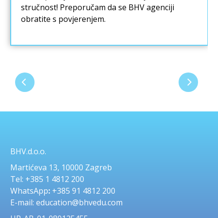
stručnost! Preporučam da se BHV agenciji
obratite s povjerenjem.
BHV.d.o.o.
Martićeva 13, 10000 Zagreb
Tel: +385 1 4812 200
WhatsApp
:
+385 91 4812 200
E-mail: education@bhvedu.com