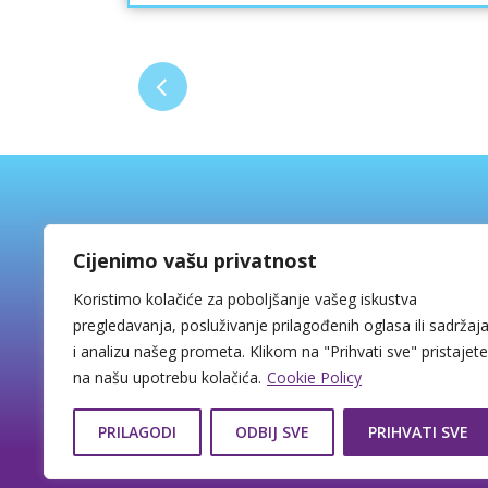
 da
obratite s povjerenjem.
 BHV
ako
i
BHV.d.o.o.
Cijenimo vašu privatnost
o i
Martićeva 13, 10000 Zagreb
Koristimo kolačiće za poboljšanje vašeg iskustva
Tel: +385 1 4812 200
pregledavanja, posluživanje prilagođenih oglasa ili sadržaj
WhatsApp
:
+385 91 4812 200
i analizu našeg prometa. Klikom na "Prihvati sve" pristajete
E-mail: education@bhvedu.com
na našu upotrebu kolačića.
Cookie Policy
HR-AB-01-080125455
OIB: 59282437477
PRILAGODI
ODBIJ SVE
PRIHVATI SVE
Copyright © 2026 BHV Education