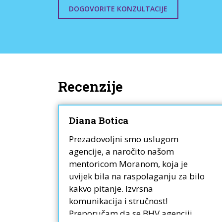
DOGOVORITE KONZULTACIJE
Recenzije
Diana Botica
Prezadovoljni smo uslugom
agencije, a naročito našom
plih
mentoricom Moranom, koja je
uvijek bila na raspolaganju za bilo
i put
kakvo pitanje. Izvrsna
a
komunikacija i stručnost!
 kako
Preporučam da se BHV agenciji