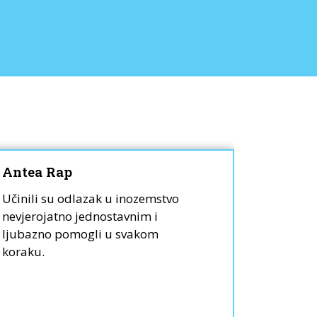
Antea Rap
Lili W
Učinili su odlazak u inozemstvo
Moja kći
nevjerojatno jednostavnim i
smo do i
ljubazno pomogli u svakom
stigle u
koraku.
posredni
Bravo B