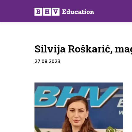
Preskoči
na
sadržaj
Silvija Roškarić, mag
27.08.2023.