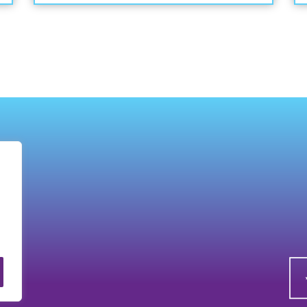
bratu.
a