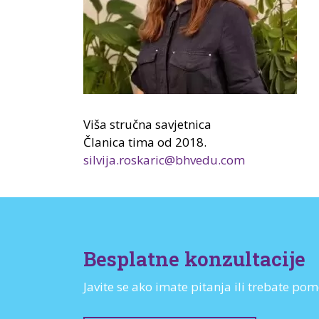
Viša stručna savjetnica
Članica tima od 2018.
silvija.roskaric@bhvedu.com
Besplatne konzultacije
Javite se ako imate pitanja ili trebate 