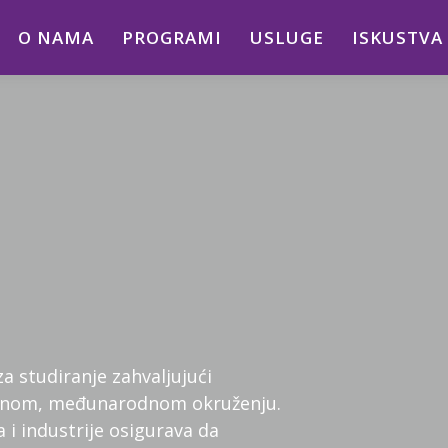
O NAMA
PROGRAMI
USLUGE
ISKUSTVA
za studiranje zahvaljujući
orenom, međunarodnom okruženju.
 i industrije osigurava da