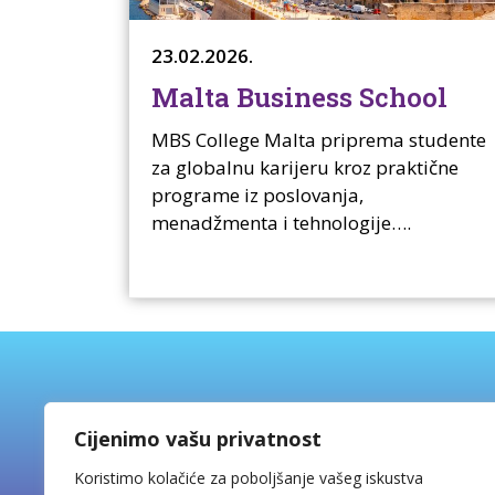
23.02.2026.
Malta Business School
MBS College Malta priprema studente
za globalnu karijeru kroz praktične
programe iz poslovanja,
menadžmenta i tehnologije….
BHV.d.o.o.
Cijenimo vašu privatnost
Martićeva 13, 10000 Zagreb
Koristimo kolačiće za poboljšanje vašeg iskustva
Tel: +385 1 4812 200