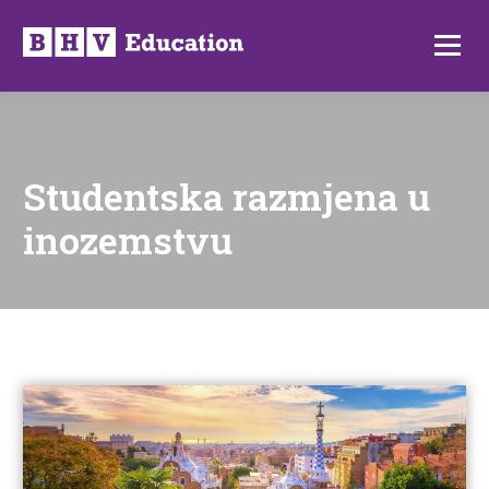
Preskoči
na
Izborni
sadržaj
Studentska razmjena u
inozemstvu