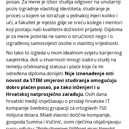
posao. Za mene je izbor studija odgovor na unutarnji
poziv izgradnje vlastitog identiteta, studiranje je
proces u kojem se istražuje u jednakoj mjeri koliko i
uči, a fakultet je mjesto gdje se sreću kolege i mentori
koji postaju naši kvalitetni doživotni prijatelji. Diploma
je za mene potvrda ne samo o stručnosti nego i o
izgrađenoj samosvijesti osobe o vlastitoj vrijednosti.
No tako to izgleda u mom idealnom svijetu karijernog
savjetnika, dok u stvarnosti mnogi izabiru studij na
temelju očekivanog statusa i plaće koje će im
određena diploma donijeti.
Nije iznenađenje niti
novost da STEM smjerovi studiranja omogućuju
dobro plaćen posao, pa tako inženjeri i u
Hrvatskoj natprosječno zarađuju.
Ovih dana
hrvatski mediji izvještavaju o prodaji hrvatske IT
kompanije švedskoj grupaciji za vrtoglavih 150
milijuna dolara. Mladi vlasnici dotične kompanije,
gospoda Sumina i Vučinić, ovim riječima objašnjavaju
svoju odluku:
“Pridruživanjem Stillfront grupi Nanobit