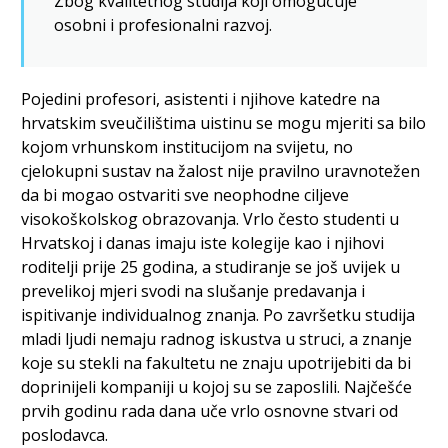
Zbog kvalitetnog studija koji omogućuje
osobni i profesionalni razvoj.
Pojedini profesori, asistenti i njihove katedre na
hrvatskim sveučilištima uistinu se mogu mjeriti sa bilo
kojom vrhunskom institucijom na svijetu, no
cjelokupni sustav na žalost nije pravilno uravnotežen
da bi mogao ostvariti sve neophodne ciljeve
visokoškolskog obrazovanja. Vrlo često studenti u
Hrvatskoj i danas imaju iste kolegije kao i njihovi
roditelji prije 25 godina, a studiranje se još uvijek u
prevelikoj mjeri svodi na slušanje predavanja i
ispitivanje individualnog znanja. Po završetku studija
mladi ljudi nemaju radnog iskustva u struci, a znanje
koje su stekli na fakultetu ne znaju upotrijebiti da bi
doprinijeli kompaniji u kojoj su se zaposlili. Najčešće
prvih godinu rada dana uče vrlo osnovne stvari od
poslodavca.