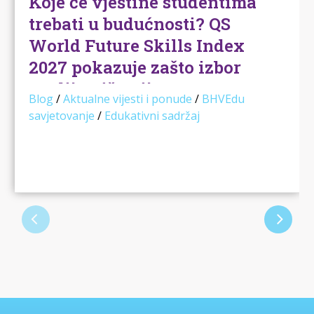
Koje će vještine studentima
trebati u budućnosti? QS
World Future Skills Index
2027 pokazuje zašto izbor
studija više nije samo
Blog
/
Aktualne vijesti i ponude
/
BHVEdu
pitanje “što volim”
savjetovanje
/
Edukativni sadržaj
Kada učenici i roditelji razmišljaju o izboru
studija, najčešće se kreće od nekoliko
poznatih pitanja: …