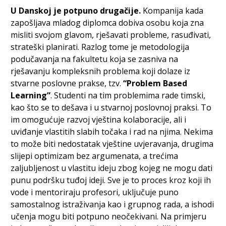
U Danskoj je potpuno drugačije.
Kompanija kada
zapošljava mladog diplomca dobiva osobu koja zna
misliti svojom glavom, rješavati probleme, rasuđivati,
strateški planirati. Razlog tome je metodologija
podučavanja na fakultetu koja se zasniva na
rješavanju kompleksnih problema koji dolaze iz
stvarne poslovne prakse, tzv.
“Problem Based
Learning”
. Studenti na tim problemima rade timski,
kao što se to dešava i u stvarnoj poslovnoj praksi. To
im omogućuje razvoj vještina kolaboracije, ali i
uviđanje vlastitih slabih točaka i rad na njima. Nekima
to može biti nedostatak vještine uvjeravanja, drugima
slijepi optimizam bez argumenata, a trećima
zaljubljenost u vlastitu ideju zbog kojeg ne mogu dati
punu podršku tuđoj ideji. Sve je to proces kroz koji ih
vode i mentoriraju profesori, uključuje puno
samostalnog istraživanja kao i grupnog rada, a ishodi
učenja mogu biti potpuno neočekivani. Na primjeru