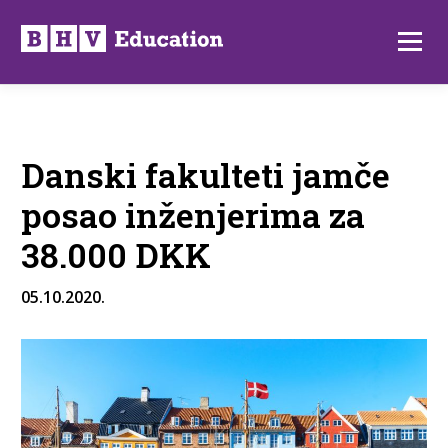
Preskoči
na
Izborni
sadržaj
Danski fakulteti jamče
posao inženjerima za
38.000 DKK
05.10.2020.