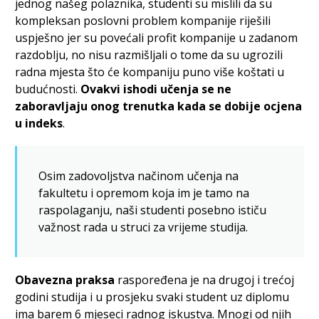
jednog našeg polaznika, studenti su mislili da su
kompleksan poslovni problem kompanije riješili
uspješno jer su povećali profit kompanije u zadanom
razdoblju, no nisu razmišljali o tome da su ugrozili
radna mjesta što će kompaniju puno više koštati u
budućnosti.
Ovakvi ishodi učenja se ne
zaboravljaju onog trenutka kada se dobije ocjena
u indeks
.
Osim zadovoljstva načinom učenja na
fakultetu i opremom koja im je tamo na
raspolaganju, naši studenti posebno ističu
važnost rada u struci za vrijeme studija.
Obavezna praksa
raspoređena je na drugoj i trećoj
godini studija i u prosjeku svaki student uz diplomu
ima barem 6 mjeseci radnog iskustva. Mnogi od njih