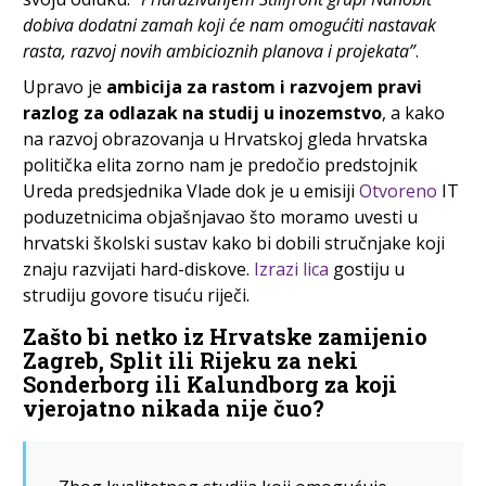
dobiva dodatni zamah koji će nam omogućiti nastavak
rasta, razvoj novih ambicioznih planova i projekata”
.
Upravo je
ambicija za rastom i razvojem pravi
razlog za odlazak na studij u inozemstvo
, a kako
na razvoj obrazovanja u Hrvatskoj gleda hrvatska
politička elita zorno nam je predočio predstojnik
Ureda predsjednika Vlade dok je u emisiji
Otvoreno
IT
poduzetnicima objašnjavao što moramo uvesti u
hrvatski školski sustav kako bi dobili stručnjake koji
znaju razvijati hard-diskove.
Izrazi lica
gostiju u
strudiju govore tisuću riječi.
Zašto bi netko iz Hrvatske zamijenio
Zagreb, Split ili Rijeku za neki
Sonderborg ili Kalundborg za koji
vjerojatno nikada nije čuo?