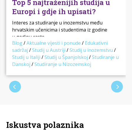
Top 5 najtraženijih studija u
Europi i gdje ih upisati?
Interes za studiranje u inozemstvu među
hrvatskim učenicima i studentima iz godine
u godinu raste. …
Blog
/
Aktualne vijesti i ponude
/
Edukativni
sadržaj
/
Studij u Austriji
/
Studij u inozemstvu
/
Studij u Italiji
/
Studij u Španjolskoj
/
Studiranje u
Danskoj
/
Studiranje u Nizozemskoj
Iskustva polaznika