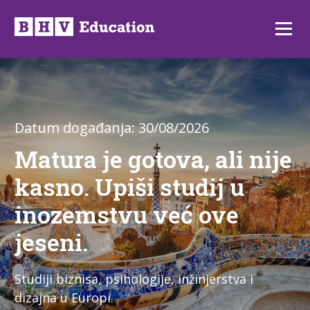
Preskoči
na
Izborni
sadržaj
Datum događanja: 30/08/2026
Matura je gotova, ali nije
kasno. Upiši studij u
inozemstvu već ove
jeseni.
Studiji biznisa, psihologije, inžinjerstva i
dizajna u Europi.