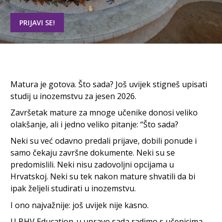
PRIJAVI SE!
Matura je gotova. Što sada? Još uvijek stigneš upisati
studij u inozemstvu za jesen 2026.
Završetak mature za mnoge učenike donosi veliko
olakšanje, ali i jedno veliko pitanje: “Što sada?
Neki su već odavno predali prijave, dobili ponude i
samo čekaju završne dokumente. Neki su se
predomislili. Neki nisu zadovoljni opcijama u
Hrvatskoj. Neki su tek nakon mature shvatili da bi
ipak željeli studirati u inozemstvu.
I ono najvažnije: još uvijek nije kasno.
U BHV Education-u upravo sada radimo s učenicima