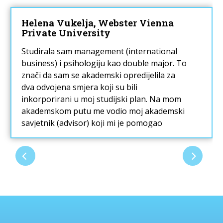
Helena Vukelja, Webster Vienna
Private University
Studirala sam management (international
business) i psihologiju kao double major. To
znači da sam se akademski opredijelila za
dva odvojena smjera koji su bili
inkorporirani u moj studijski plan. Na mom
akademskom putu me vodio moj akademski
savjetnik (advisor) koji mi je pomogao
odabrati predavanja koja sam željela slušati.
Općenito smatram da sam imala širok
raspon predavanja koja sam mogla birati i
tako slušati predavanja koja nisu striktno
vezana za moj smjer studija.