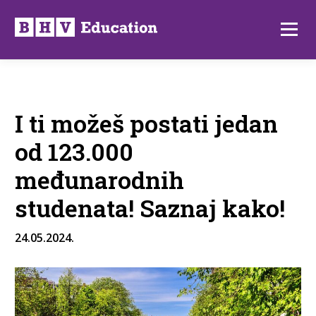
Preskoči
na
Izborni
sadržaj
I ti možeš postati jedan
od 123.000
međunarodnih
studenata! Saznaj kako!
24.05.2024.