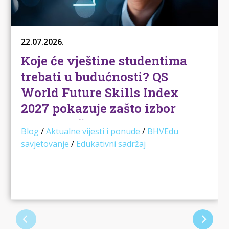
22.07.2026.
Koje će vještine studentima
trebati u budućnosti? QS
World Future Skills Index
2027 pokazuje zašto izbor
studija više nije samo
Blog
/
Aktualne vijesti i ponude
/
BHVEdu
pitanje “što volim”
savjetovanje
/
Edukativni sadržaj
Kada učenici i roditelji razmišljaju o izboru
studija, najčešće se kreće od nekoliko
poznatih pitanja: …