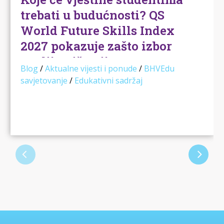
trebati u budućnosti? QS
World Future Skills Index
2027 pokazuje zašto izbor
studija više nije samo
Blog
/
Aktualne vijesti i ponude
/
BHVEdu
pitanje “što volim”
savjetovanje
/
Edukativni sadržaj
Kada učenici i roditelji razmišljaju o izboru
studija, najčešće se kreće od nekoliko
poznatih pitanja: …