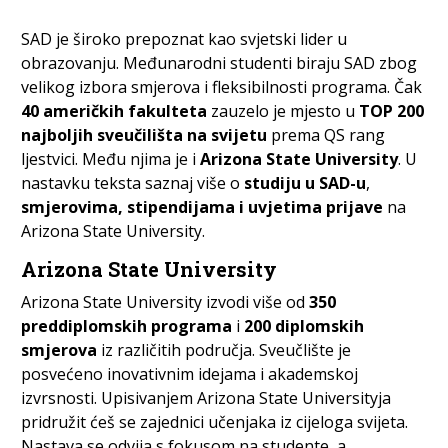
SAD je široko prepoznat kao svjetski lider u
obrazovanju. Međunarodni studenti biraju SAD zbog
velikog izbora smjerova i fleksibilnosti programa. Čak
40 američkih fakulteta
zauzelo je mjesto u
TOP 200
najboljih sveučilišta na svijetu
prema QS rang
ljestvici. Među njima je i
Arizona State University
. U
nastavku teksta saznaj više o
studiju u SAD-u
,
smjerovima, stipendijama i uvjetima prijave
na
Arizona State University.
Arizona State University
Arizona State University izvodi više od
350
preddiplomskih programa
i
200 diplomskih
smjerova
iz različitih područja. Sveučlište je
posvećeno inovativnim idejama i akademskoj
izvrsnosti. Upisivanjem Arizona State Universityja
pridružit ćeš se zajednici učenjaka iz cijeloga svijeta.
Nastava se odvija s fokusom na studente, a