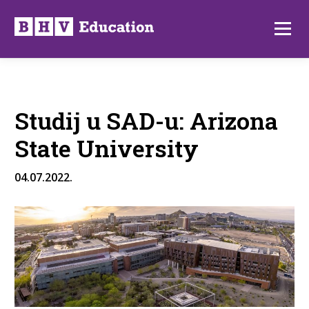
Preskoči
na
Izborni
sadržaj
Studij u SAD-u: Arizona
State University
04.07.2022.