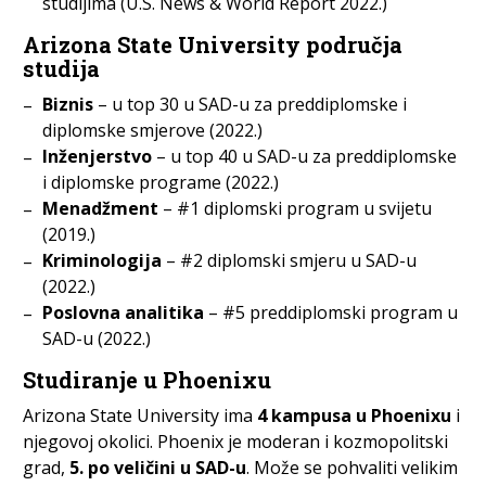
studijima (U.S. News & World Report 2022.)
Arizona State University područja
studija
Biznis
– u top 30 u SAD-u za preddiplomske i
diplomske smjerove (2022.)
Inženjerstvo
– u top 40 u SAD-u za preddiplomske
i diplomske programe (2022.)
Menadžment
– #1 diplomski program u svijetu
(2019.)
Kriminologija
– #2 diplomski smjeru u SAD-u
(2022.)
Poslovna analitika
– #5 preddiplomski program u
SAD-u (2022.)
Studiranje u Phoenixu
Arizona State University ima
4 kampusa u Phoenixu
i
njegovoj okolici. Phoenix je moderan i kozmopolitski
grad,
5. po veličini u SAD-u
. Može se pohvaliti velikim