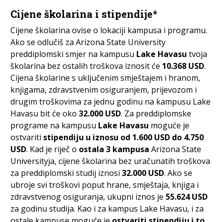
Cijene školarina i stipendije*
Cijene školarina ovise o lokaciji kampusa i programu.
Ako se odlučiš za Arizona State University
preddiplomski smjer na kampusu
Lake Havasu
tvoja
školarina bez ostalih troškova iznosit će
10.368 USD
.
Cijena školarine s uključenim smještajem i hranom,
knjigama, zdravstvenim osiguranjem, prijevozom i
drugim troškovima za jednu godinu na kampusu Lake
Havasu bit će oko
32.000 USD
. Za preddiplomske
programe na kampusu
Lake Havasu
moguće je
ostvariti
stipendiju u iznosu od 1.600 USD do 4.750
USD
. Kad je riječ o
ostala 3 kampusa
Arizona State
Universityja, cijene školarina bez uračunatih troškova
za preddiplomski studij iznosi
32.000 USD
. Ako se
ubroje svi troškovi poput hrane, smještaja, knjiga i
zdravstvenog osiguranja, ukupni iznos je
55.624 USD
za godinu studija. Kao i za kampus Lake Havasu, i za
ostale kampuse moguće je
ostvariti stipendiju i to