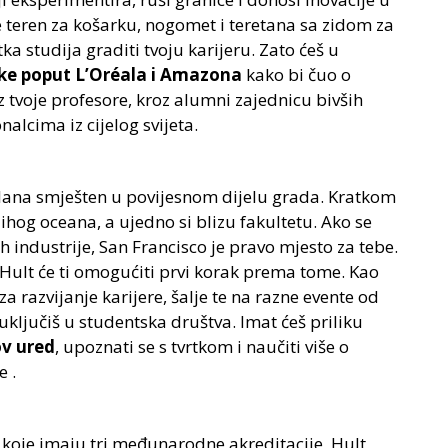
 teren za košarku, nogomet i teretana sa zidom za
a studija graditi tvoju karijeru. Zato ćeš u
ke poput L’Oréala i Amazona
kako bi čuo o
tvoje profesore, kroz alumni zajednicu bivših
alcima iz cijelog svijeta.
ana smješten u povijesnom dijelu grada. Kratkom
Tihog oceana, a ujedno si blizu fakultetu. Ako se
h industrije, San Francisco je pravo mjesto za tebe.
, Hult će ti omogućiti prvi korak prema tome. Kao
a razvijanje karijere, šalje te na razne evente od
 uključiš u studentska društva. Imat ćeš priliku
ov ured
, upoznati se s tvrtkom i naučiti više o
 .
u koje imaju tri međunarodne akreditacije, Hult