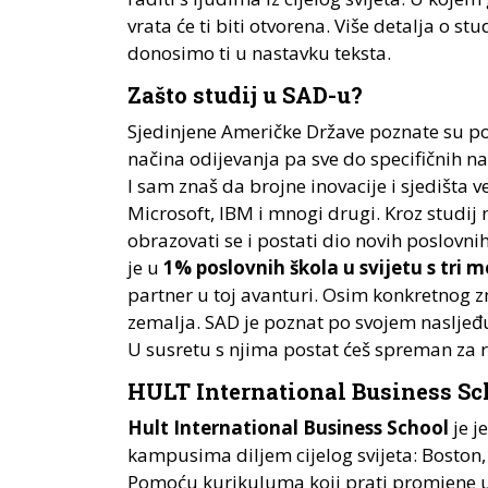
vrata će ti biti otvorena. Više detalja o s
donosimo ti u nastavku teksta.
Zašto studij u SAD-u?
Sjedinjene Američke Države poznate su po 
načina odijevanja pa sve do specifičnih na
I sam znaš da brojne inovacije i sjedišta v
Microsoft, IBM i mnogi drugi. Kroz studij 
obrazovati se i postati dio novih poslovni
je u
1% poslovnih škola u svijetu s tri
partner u toj avanturi. Osim konkretnog zna
zemalja. SAD je poznat po svojem nasljeđ
U susretu s njima postat ćeš spreman za r
HULT International Business Sc
Hult International Business School
je j
kampusima diljem cijelog svijeta: Boston,
Pomoću kurikuluma koji prati promjene u 