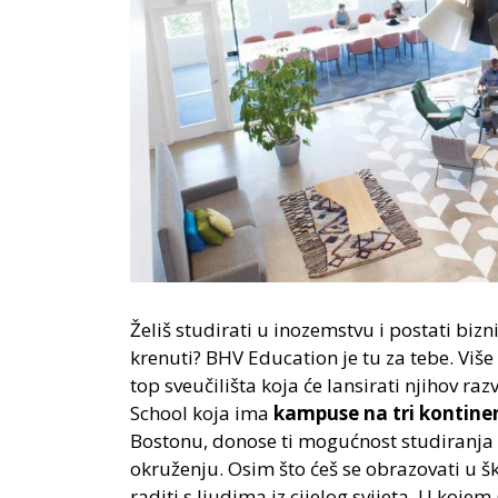
Želiš studirati u inozemstvu i postati biz
krenuti? BHV Education je tu za tebe. Viš
top sveučilišta koja će lansirati njihov raz
School koja ima
kampuse na tri kontine
Bostonu, donose ti mogućnost studiranja 
okruženju. Osim što ćeš se obrazovati u ško
raditi s ljudima iz cijelog svijeta. U koj