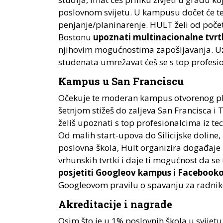
poslovnom svijetu. U kampusu dočet će te
penjanje/planinarenje. HULT želi od početk
Bostonu
upoznati multinacionalne tvrt
njihovim mogućnostima zapošljavanja. Uz 
studenata umrežavat ćeš se s top profesion
Kampus u San Franciscu
Očekuje te moderan kampus otvorenog pl
šetnjom stižeš do zaljeva San Francisca i 
želiš upoznati s top profesionalcima iz tec
Od malih start-upova do Silicijske doline
poslovna škola, Hult organizira događaje z
vrhunskih tvrtki i daje ti mogućnost da se
posjetiti Googleov kampus i Facebook
Googleovom pravilu o spavanju za radnike
Akreditacije i nagrade
Osim što je u 1% poslovnih škola u svijet