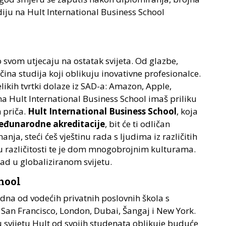
tudiju na Hult International Business School
svom utjecaju na ostatak svijeta. Od glazbe,
čina studija koji oblikuju inovativne profesionalce.
elikih tvrtki dolaze iz SAD-a: Amazon, Apple,
na Hult International Business School imaš priliku
h priča.
Hult International Business School
, koja
 međunarodne akreditacije
, bit će ti odličan
nja, steći ćeš vještinu rada s ljudima iz različitih
u različitosti te je dom mnogobrojnim kulturama.
ad u globaliziranom svijetu.
hool
edna od vodećih privatnih poslovnih škola s
 San Francisco, London, Dubai, Šangaj i New York.
svijetu Hult od svojih studenata oblikuje buduće