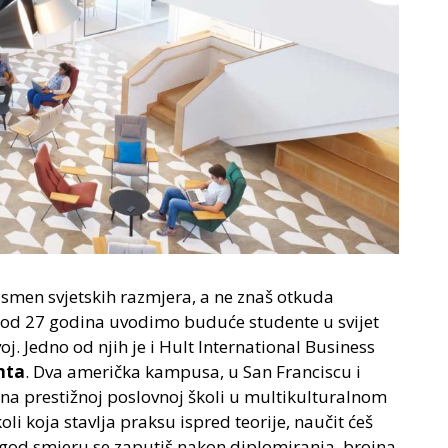
nismen svjetskih razmjera, a ne znaš otkuda
e od 27 godina uvodimo buduće studente u svijet
voj. Jedno od njih je i Hult International Business
nta
. Dva američka kampusa, u San Franciscu i
na prestižnoj poslovnoj školi u multikulturalnom
li koja stavlja praksu ispred teorije, naučit ćeš
em god smjeru se zaputiš nakon diplomiranja, brojna