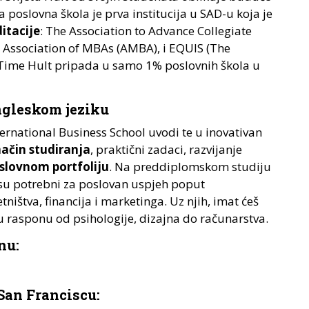
a poslovna škola je prva institucija u SAD-u koja je
itacije
: The Association to Advance Collegiate
, Association of MBAs (AMBA), i EQUIS (The
Time Hult pripada u samo 1% poslovnih škola u
ngleskom jeziku
ternational Business School uvodi te u inovativan
način studiranja
, praktični zadaci, razvijanje
lovnom portfoliju
. Na preddiplomskom studiju
 su potrebni za poslovan uspjeh poput
ištva, financija i marketinga. Uz njih, imat ćeš
u rasponu od psihologije, dizajna do računarstva.
nu:
San Franciscu: