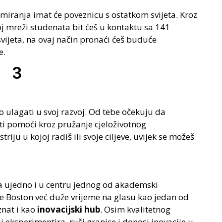
omiranja imat će poveznicu s ostatkom svijeta. Kroz
oj mreži studenata bit ćeš u kontaktu sa 141
svijeta, na ovaj način pronaći ćeš buduće
e.
3
 ulagati u svoj razvoj. Od tebe očekuju da
 ti pomoći kroz pružanje cjeloživotnog
riju u kojoj radiš ili svoje ciljeve, uvijek se možeš
 a ujedno i u centru jednog od akademski
je Boston već duže vrijeme na glasu kao jedan od
znat i kao
inovacijski hub
. Osim kvalitetnog
ji eksperimentira, ruši granice i donosi inovacije u