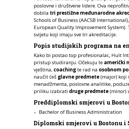
poslovne i društvene lidere. Ova neprofitn
dobila
tri prestižne međunarodne akred
Schools of Business (AACSB International)
European Quality Improvement System). 
svijetu koji imaju sve tri akreditacije.
Popis studijskih programa na e
Kako bi postao top profesionalac, Hult In
pristup studiranju. Očekuju te
američki 
vještina,
coaching
te rad na
osobnom pos
naučit ćeš
glavne predmete
(major) koji
menadžmenta, poslovne analitike, poduzetn
priliku izabrati
druge predmete
(minor) 
Preddiplomski smjerovi u Bosto
Bachelor of Business Administration
Diplomski smjerovi u Bostonu i 