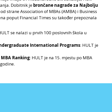
anja. Dobitnik je
brončane nagrade za Najbolju
od strane Association of MBAs (AMBA) i Business
ena poput Financial Times su također prepoznala
HULT se nalazi u prvih 100 poslovnih škola u
ndergraduate International Programs
: HULT je
l MBA Ranking
: HULT je na 15. mjestu po MBA
 godine.
Želiš studirati u SAD-u na top poslovnoj