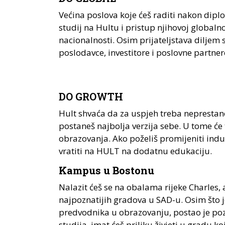
Većina poslova koje ćeš raditi nakon dipl
studij na Hultu i pristup njihovoj globaln
nacionalnosti. Osim prijateljstava diljem 
poslodavce, investitore i poslovne partner
DO GROWTH
Hult shvaća da za uspjeh treba neprestano
postaneš najbolja verzija sebe. U tome će
obrazovanja. Ako poželiš promijeniti indust
vratiti na HULT na dodatnu edukaciju.
Kampus u Bostonu
Nalazit ćeš se na obalama rijeke Charles,
najpoznatijih gradova u SAD-u. Osim što 
predvodnika u obrazovanju, postao je po
studija, imat ćeš priliku živjeti u gradu ko