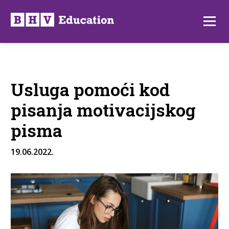
Preskoči
na
Izborni
sadržaj
Usluga pomoći kod
pisanja motivacijskog
pisma
19.06.2022.