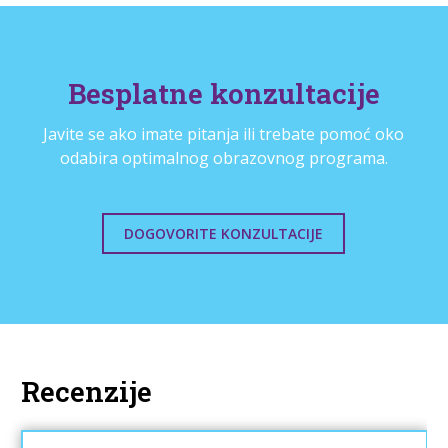
Besplatne konzultacije
Javite se ako imate pitanja ili trebate pomoć oko
odabira optimalnog obrazovnog programa.
DOGOVORITE KONZULTACIJE
Recenzije