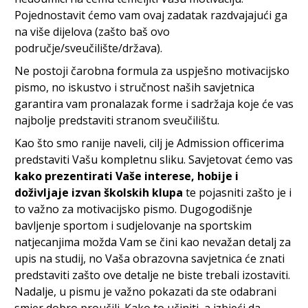
Pojednostavit ćemo vam ovaj zadatak razdvajajući ga
na više dijelova (zašto baš ovo
područje/sveučilište/država).
Ne postoji čarobna formula za uspješno motivacijsko
pismo, no iskustvo i stručnost naših savjetnica
garantira vam pronalazak forme i sadržaja koje će vas
najbolje predstaviti stranom sveučilištu.
Kao što smo ranije naveli, cilj je Admission officerima
predstaviti Vašu kompletnu sliku. Savjetovat ćemo vas
kako prezentirati Vaše interese, hobije i
doživljaje izvan školskih klupa
te pojasniti zašto je i
to važno za motivacijsko pismo. Dugogodišnje
bavljenje sportom i sudjelovanje na sportskim
natjecanjima možda Vam se čini kao nevažan detalj za
upis na studij, no Vaša obrazovna savjetnica će znati
predstaviti zašto ove detalje ne biste trebali izostaviti.
Nadalje, u pismu je važno pokazati da ste odabrani