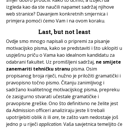
smjer dobro proučili. Kako to učiniti, a izbjeći da
izgleda kao da ste naučili napamet sadržaj njihove
web stranice? Davanjem konkretnih smjernica i
primjera pomoći ćemo Vam i na ovom koraku.
Last, but not least
Ovdje smo mnogo napisali o pripremi za pisanje
motivacijsko pisma, kako se predstaviti i što uklopiti u
uspješnu priču o Vama kao idealnom kandidatu za
odabrani fakultet. Uz promišljeni sadržaj,
ne smijete
zanemariti tehničku stranu
pisma. Osim
propisanog broja riječi, nužno je priložiti gramatički i
pravopisno točno pismo. Čitanju zanimljivog i
sadržano kvalitetnog motivacijskog pisma, prepreku
će zasigurno stvarati učestale gramatičke i
pravopisne greške. Ono što definitivno ne želite jest
da Admission officeri analiziraju jeste li trebali
upotrijebiti oblik
is
ili
are
, te zašto vam nedostaje još
jedno p u riječi
application
. Vaša savjetnica temeljito će