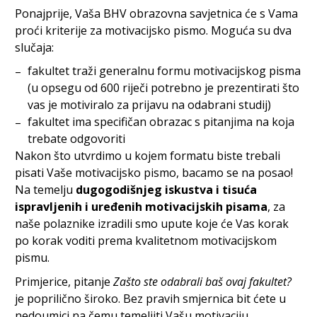
Ponajprije, Vaša BHV obrazovna savjetnica će s Vama
proći kriterije za motivacijsko pismo. Moguća su dva
slučaja:
fakultet traži generalnu formu motivacijskog pisma
(u opsegu od 600 riječi potrebno je prezentirati što
vas je motiviralo za prijavu na odabrani studij)
fakultet ima specifičan obrazac s pitanjima na koja
trebate odgovoriti
Nakon što utvrdimo u kojem formatu biste trebali
pisati Vaše motivacijsko pismo, bacamo se na posao!
Na temelju
dugogodišnjeg iskustva i tisuća
ispravljenih i uređenih motivacijskih pisama
, za
naše polaznike izradili smo upute koje će Vas korak
po korak voditi prema kvalitetnom motivacijskom
pismu.
Primjerice, pitanje
Zašto ste odabrali baš ovaj fakultet?
je poprilično široko. Bez pravih smjernica bit ćete u
nedoumici na čemu temeljiti Vašu motivaciju.