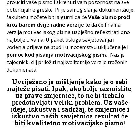
proučiti vaše pismo i skrenuti vam pozornost na sve
potencijalne greške. Prije samog slanja dokumentacije
fakultetu možete biti sigurni da će
Vaše pismo proći
kroz barem dvije radne verzije
te da će finalna
verzija motivacijskog pisma uspješno reflektirati ono
najbolje o vama. U paket usluga savjetovanja i
vođenja prijave na studij u inozemstvu uključena je i
pomoć kod pisanja motivacijskog pisma
. Naš je
zajednički cilj priložiti najkvalitetnije verzije traženih
dokumenata.
Uvriježeno je mišljenje kako je o sebi
najteže pisati. Ipak, ako bolje razmislite,
uz prave smjernice, to ne bi trebalo
predstavljati veliki problem. Uz vaše
ideje, iskustva i sadržaj, te smjernice i
iskustvo naših savjetnica rezultat će
biti kvalitetno motivacijsko pismo!