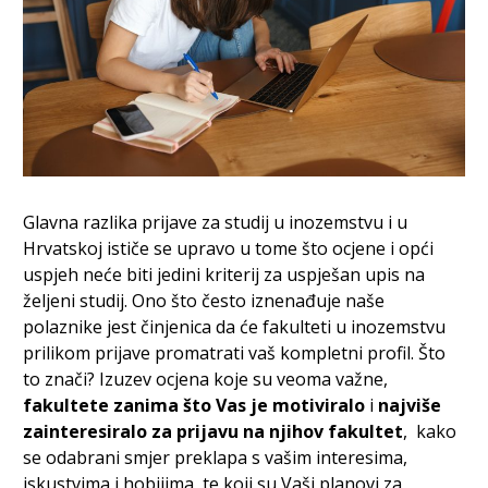
Glavna razlika prijave za studij u inozemstvu i u
Hrvatskoj ističe se upravo u tome što ocjene i opći
uspjeh neće biti jedini kriterij za uspješan upis na
željeni studij. Ono što često iznenađuje naše
polaznike jest činjenica da će fakulteti u inozemstvu
prilikom prijave promatrati vaš kompletni profil. Što
to znači? Izuzev ocjena koje su veoma važne,
fakultete zanima što Vas je motiviralo
i
najviše
zainteresiralo za prijavu na njihov fakultet
, kako
se odabrani smjer preklapa s vašim interesima,
iskustvima i hobijima, te koji su Vaši planovi za