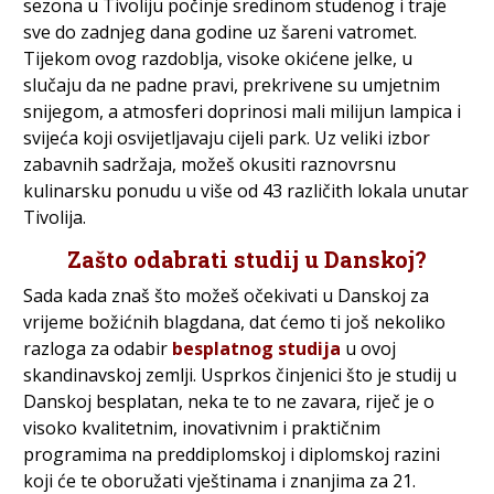
sezona u Tivoliju počinje sredinom studenog i traje
sve do zadnjeg dana godine uz šareni vatromet.
Tijekom ovog razdoblja, visoke okićene jelke, u
slučaju da ne padne pravi, prekrivene su umjetnim
snijegom, a atmosferi doprinosi mali milijun lampica i
svijeća koji osvijetljavaju cijeli park. Uz veliki izbor
zabavnih sadržaja, možeš okusiti raznovrsnu
kulinarsku ponudu u više od 43 različith lokala unutar
Tivolija.
Zašto odabrati studij u Danskoj?
Sada kada znaš što možeš očekivati u Danskoj za
vrijeme božićnih blagdana, dat ćemo ti još nekoliko
razloga za odabir
besplatnog studija
u ovoj
skandinavskoj zemlji. Usprkos činjenici što je studij u
Danskoj besplatan, neka te to ne zavara, riječ je o
visoko kvalitetnim, inovativnim i praktičnim
programima na preddiplomskoj i diplomskoj razini
koji će te oboružati vještinama i znanjima za 21.