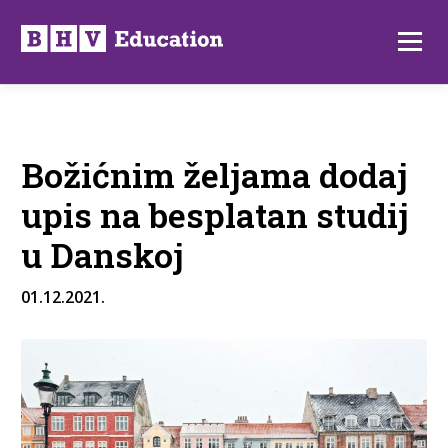
Preskoči
na
Izborni
sadržaj
Božićnim željama dodaj
upis na besplatan studij
u Danskoj
01.12.2021.