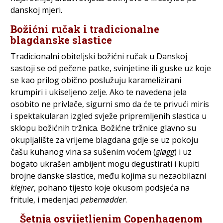
danskoj mjeri.
Božićni ručak i tradicionalne
blagdanske slastice
Tradicionalni obiteljski božićni ručak u Danskoj
sastoji se od pečene patke, svinjetine ili guske uz koje
se kao prilog obično poslužuju karamelizirani
krumpiri i ukiseljeno zelje. Ako te navedena jela
osobito ne privlače, sigurni smo da će te privući miris
i spektakularan izgled svježe pripremljenih slastica u
sklopu božićnih tržnica. Božićne tržnice glavno su
okupljalište za vrijeme blagdana gdje se uz pokoju
čašu kuhanog vina sa sušenim voćem (
gløgg
) i uz
bogato ukrašen ambijent mogu degustirati i kupiti
brojne danske slastice, među kojima su nezaobilazni
klejner
, pohano tijesto koje okusom podsjeća na
fritule, i medenjaci
pebernødder
.
Šetnja osvijetljenim Copenhagenom