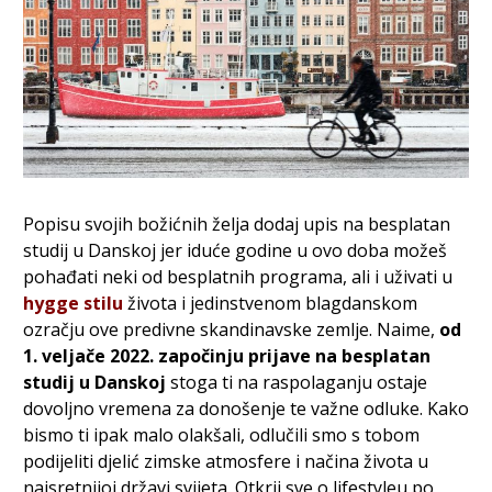
Popisu svojih božićnih želja dodaj upis na besplatan
studij u Danskoj jer iduće godine u ovo doba možeš
pohađati neki od besplatnih programa, ali i uživati u
hygge stilu
života i jedinstvenom blagdanskom
ozračju ove predivne skandinavske zemlje. Naime,
od
1. veljače 2022. započinju prijave na besplatan
studij u Danskoj
stoga ti na raspolaganju ostaje
dovoljno vremena za donošenje te važne odluke. Kako
bismo ti ipak malo olakšali, odlučili smo s tobom
podijeliti djelić zimske atmosfere i načina života u
najsretnijoj državi svijeta. Otkrij sve o lifestyleu po