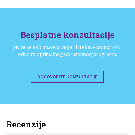
Besplatne konzultacije
Javite se ako imate pitanja ili trebate pomoć oko
odabira optimalnog obrazovnog programa.
DOGOVORITE KONZULTACIJE
Recenzije