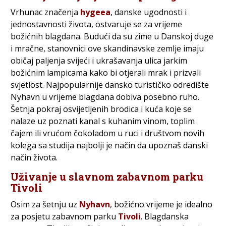
Vrhunac značenja
hygeea
, danske ugodnosti i
jednostavnosti života, ostvaruje se za vrijeme
božićnih blagdana. Budući da su zime u Danskoj duge
i mračne, stanovnici ove skandinavske zemlje imaju
običaj paljenja svijeći i ukrašavanja ulica jarkim
božićnim lampicama kako bi otjerali mrak i prizvali
svjetlost. Najpopularnije dansko turističko odredište
Nyhavn u vrijeme blagdana dobiva posebno ruho.
Šetnja pokraj osvijetljenih brodica i kuća koje se
nalaze uz poznati kanal s kuhanim vinom, toplim
čajem ili vrućom čokoladom u ruci i društvom novih
kolega sa studija najbolji je način da upoznaš danski
način života.
Uživanje u slavnom zabavnom parku
Tivoli
Osim za šetnju uz
Nyhavn
, božićno vrijeme je idealno
za posjetu zabavnom parku
Tivoli
. Blagdanska