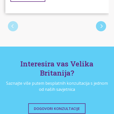
Interesira vas Velika
Britanija?
Saznajte više putem besplatnih konzultacija s jednom
od naših savjetnica
DOGOVORI KONZULTACIJE