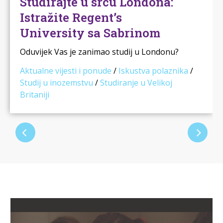
Studirajte u srcu Londona:
Istražite Regent’s
University sa Sabrinom
Oduvijek Vas je zanimao studij u Londonu?
Sabrina trenutno studira na Regent’s
Aktualne vijesti i ponude
/
Iskustva polaznika
/
University London koji …
Studij u inozemstvu
/
Studiranje u Velikoj
Britaniji