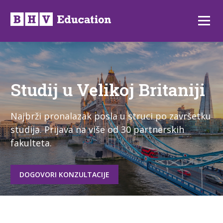
Preskoči
na
Izborni
sadržaj
Studij u Velikoj Britaniji
Najbrži pronalazak posla u struci po završetku
studija. Prijava na više od 30 partnerskih
fakulteta.
DOGOVORI KONZULTACIJE