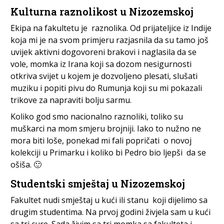
Kulturna raznolikost u Nizozemskoj
Ekipa na fakultetu je raznolika. Od prijateljice iz Indije
koja mi je na svom primjeru razjasnila da su tamo još
uvijek aktivni dogovoreni brakovi i naglasila da se
vole, momka iz Irana koji sa dozom nesigurnosti
otkriva svijet u kojem je dozvoljeno plesati, slušati
muziku i popiti pivu do Rumunja koji su mi pokazali
trikove za napraviti bolju sarmu.
Koliko god smo nacionalno raznoliki, toliko su
muškarci na mom smjeru brojniji. Iako to nužno ne
mora biti loše, ponekad mi fali popričati o novoj
kolekciji u Primarku i koliko bi Pedro bio ljepši da se
ošiša. 🙂
Studentski smještaj u Nizozemskoj
Fakultet nudi smještaj u kući ili stanu koji dijelimo sa
drugim studentima. Na prvoj godini živjela sam u kući
sa tri cure. Sada živim sa tri momka sa fakulteta i