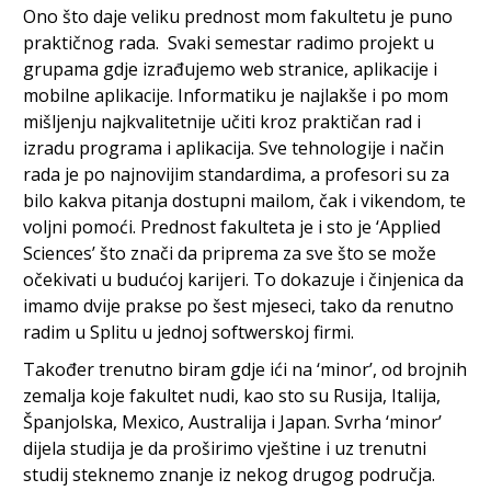
Ono što daje veliku prednost mom fakultetu je puno
praktičnog rada. Svaki semestar radimo projekt u
grupama gdje izrađujemo web stranice, aplikacije i
mobilne aplikacije. Informatiku je najlakše i po mom
mišljenju najkvalitetnije učiti kroz praktičan rad i
izradu programa i aplikacija. Sve tehnologije i način
rada je po najnovijim standardima, a profesori su za
bilo kakva pitanja dostupni mailom, čak i vikendom, te
voljni pomoći. Prednost fakulteta je i sto je ‘Applied
Sciences’ što znači da priprema za sve što se može
očekivati u budućoj karijeri. To dokazuje i činjenica da
imamo dvije prakse po šest mjeseci, tako da renutno
radim u Splitu u jednoj softwerskoj firmi.
Također trenutno biram gdje ići na ‘minor’, od brojnih
zemalja koje fakultet nudi, kao sto su Rusija, Italija,
Španjolska, Mexico, Australija i Japan. Svrha ‘minor’
dijela studija je da proširimo vještine i uz trenutni
studij steknemo znanje iz nekog drugog područja.