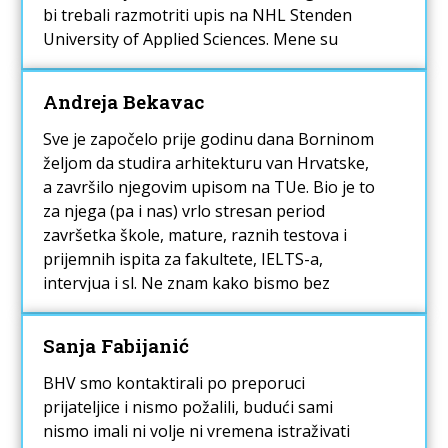
bi trebali razmotriti upis na NHL Stenden
University of Applied Sciences. Mene su
oduševili i fakultet i profesori, kao i sam
grad i atmosfera. A ako krenete istraživati,
Andreja Bekavac
sigurno ćete i vi pronaći top razloge, a
jedan od njih su sigurno niži troškovi života
Sve je započelo prije godinu dana Borninom
uspoređujući s nekim većim gradovima.
željom da studira arhitekturu van Hrvatske,
a završilo njegovim upisom na TUe. Bio je to
za njega (pa i nas) vrlo stresan period
završetka škole, mature, raznih testova i
prijemnih ispita za fakultete, IELTS-a,
intervjua i sl. Ne znam kako bismo bez
Martine profesionalne i bezrezervne
podrške u bilo kojem trenutku procesa.
Sanja Fabijanić
Hvala na tome od srca i rekla bih da je pred
njom sjajna karijera i još puno zadovoljnih
BHV smo kontaktirali po preporuci
studenata. Borna je odradio Welcome day i
prijateljice i nismo požalili, budući sami
Introduction week i jako je zadovoljan.
nismo imali ni volje ni vremena istraživati