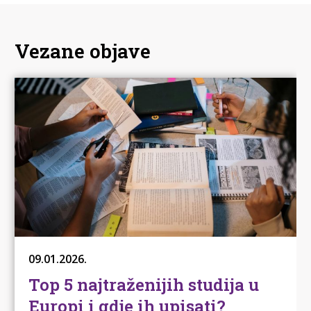
planiraju upisati studij u inozemstvu.
Vezane objave
09.01.2026.
Top 5 najtraženijih studija u
Europi i gdje ih upisati?