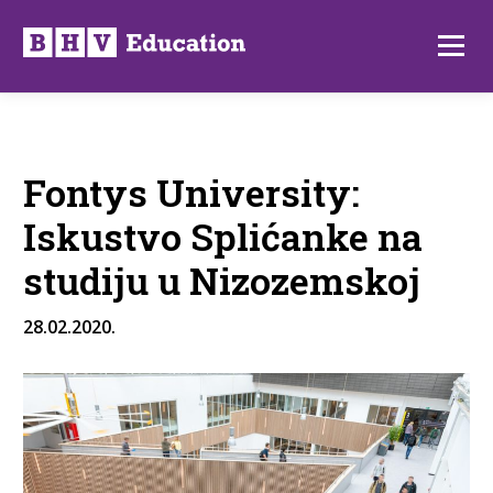
Preskoči
na
Izborni
sadržaj
Fontys University:
Iskustvo Splićanke na
studiju u Nizozemskoj
28.02.2020.