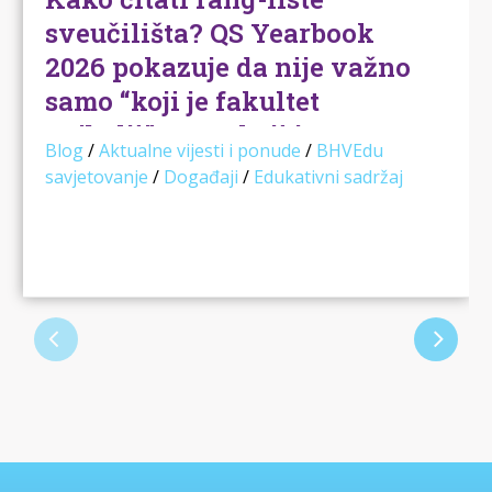
sveučilišta? QS Yearbook
2026 pokazuje da nije važno
samo “koji je fakultet
najbolji”, nego koji je
Blog
/
Aktualne vijesti i ponude
/
BHVEdu
najbolji za tebe
savjetovanje
/
Događaji
/
Edukativni sadržaj
Svake godine, kada izađu nove svjetske
rang-liste sveučilišta, mnogi učenici i roditelji
prvo pogledaju jedno: …