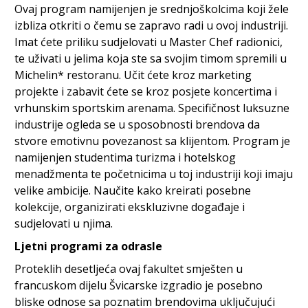
Ovaj program namijenjen je srednjoškolcima koji žele
izbliza otkriti o čemu se zapravo radi u ovoj industriji.
Imat ćete priliku sudjelovati u Master Chef radionici,
te uživati u jelima koja ste sa svojim timom spremili u
Michelin* restoranu. Učit ćete kroz marketing
projekte i zabavit ćete se kroz posjete koncertima i
vrhunskim sportskim arenama. Specifičnost luksuzne
industrije ogleda se u sposobnosti brendova da
stvore emotivnu povezanost sa klijentom. Program je
namijenjen studentima turizma i hotelskog
menadžmenta te početnicima u toj industriji koji imaju
velike ambicije. Naučite kako kreirati posebne
kolekcije, organizirati ekskluzivne događaje i
sudjelovati u njima.
Ljetni programi za odrasle
Proteklih desetljeća ovaj fakultet smješten u
francuskom dijelu Švicarske izgradio je posebno
bliske odnose sa poznatim brendovima uključujući