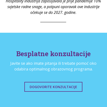
Hospitality industrija zapošljavala je prije pandemije 10%
svjetske radne snage, a potpuni oporavak ove industrije
očekuje se do 2027. godine.
__________________
Besplatne konzultacije
Javite se ako imate pitanja ili trebate pomoć oko
odabira optimalnog obrazovnog programa.
DOGOVORITE KONZULTACIJE