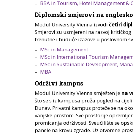
BBA in Tourism, Hotel Management & 
Diplomski smjerovi na englesk
Modul University Vienna izvodi
četiri di
Smjerovi su usmjereni na razvoj kritičkog
trenutne i buduće izazove u poslovnom svi
MSc in Management
MSc in International Tourism Manage
MSc in Sustainable Development, Mana
MBA
Održivi kampus
Modul University Vienna smješten je
na v
što se s iz kampusa pruža pogled na cijeli 
Dunav. Privatni kampus proteže se na oko
vanjske prostore. Sve prostorije opremlje
promicanja održivosti. Sveučilište se opskr
panele na krovu zgrade. Uz otvorene prost