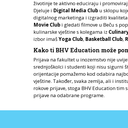
životinje te aktivno educiraju i promovira
Djeluje i
Digital Media Club
u sklopu koje
digitalnog marketinga i izgraditi kvaliteta
Movie Club
i gledati filmove u Beču s pop
kulinarske vještine s kolegama iz
Culinar
izbor imaš
Yoga Club
,
Basketball Club
,
R
Kako ti BHV Education može po
Prijava na fakultet u inozemstvo nije uvi
srednjoškolci i studenti koji nisu sigurni 
orijentacije pomažemo kod odabira najbol
vještine. Također, svaka zemlja, ali i inst
rokove prijave, stoga BHV Education tim s
prijave na odabrane programe.