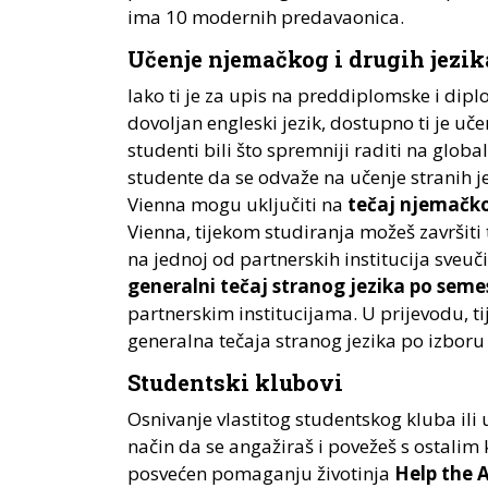
ima 10 modernih predavaonica.
Učenje njemačkog i drugih jezik
Iako ti je za upis na preddiplomske i di
dovoljan engleski jezik, dostupno ti je uč
studenti bili što spremniji raditi na glob
studente da se odvaže na učenje stranih j
Vienna mogu uključiti na
tečaj njemačko
Vienna, tijekom studiranja možeš završiti
na jednoj od partnerskih institucija sveučil
generalni tečaj stranog jezika
po seme
partnerskim institucijama. U prijevodu, tij
generalna tečaja stranog jezika po izboru
Studentski klubovi
Osnivanje vlastitog studentskog kluba ili 
način da se angažiraš i povežeš s ostalim
posvećen pomaganju životinja
Help the 