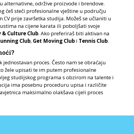
ju alternativne, održive proizvode i brendove.
g ćeš steći profesionalne vještine u području
n CV prije završetka studija. Možeš se učlaniti u
ustima na cijene karata ili poboljšati svoje
y & Culture Club
. Ako preferiraš biti aktivan na
unning Club
,
Get Moving Club
i
Tennis Club
.
moći?
jek jednostavan proces. Često nam se obraćaju
što žele upisati te im putem profesionalne
jeg studijskog programa s obzirom na talente i
itucija ima posebnu proceduru upisa i različite
avjetnica maksimalno olakšava cijeli proces