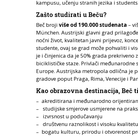
kampusu, učenju stranih jezika i student
Zašto studirati u Beču?
Beč broji
više od 190.000 studenata
– vi
München. Austrijski glavni grad prilagođe
noćni život, kvalitetan javni prijevoz, konc
studente, ovaj se grad može pohvaliti i v
je i činjenica da je 50% grada prekriveno
biciklističke staze. Privlači međunarodne
Europe. Austrijska metropola odlična je p
gradove poput Praga, Rima, Venecije i Par
Kao obrazovna destinacija, Beč ti
akreditirana i međunarodno orijentiran
studijske smjerove usmjerene na praksu
izvrsnost u podučavanju
društvenu raznolikost i visoku kvalitetu
bogatu kulturu, prirodu i otvorenost 