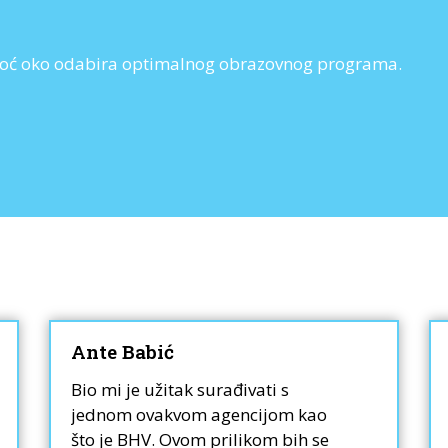
pomoć oko odabira optimalnog obrazovnog programa.
Ante Babić
Bio mi je užitak surađivati s
jednom ovakvom agencijom kao
što je BHV. Ovom prilikom bih se