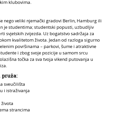
skim klubovima.
še nego veliki njemački gradovi Berlin, Hamburg ili
n je studentima; studentski popusti, uzbudljiv
erti svjetskih zvijezda. Uz bogatstvo sadržaja za
isokom kvalitetom života. Jedan od razloga sigurno
 zelenim površinama – parkovi, šume i atraktivne
 studente i zbog svoje pozicije u samom srcu
olazišna točka za sva tvoja vikend putovanja u
iza.
 pruža:
a sveučilišta
 i istraživanja
 života
prema strancima