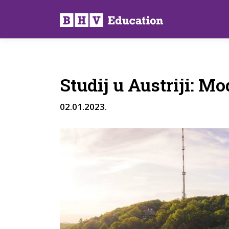
Preskoči
na
sadržaj
Studij u Austriji: M
02.01.2023.