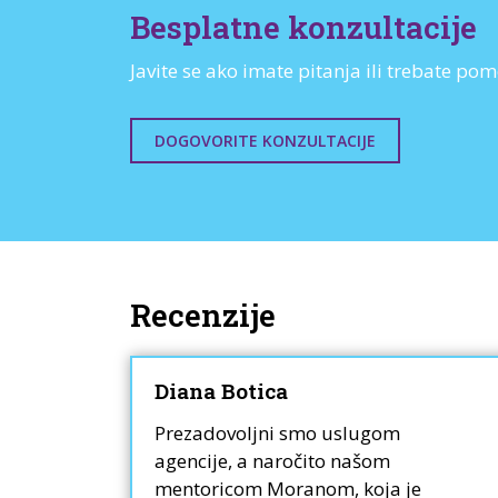
Besplatne konzultacije
Javite se ako imate pitanja ili trebate 
DOGOVORITE KONZULTACIJE
Recenzije
Diana Botica
Prezadovoljni smo uslugom
agencije, a naročito našom
plih
mentoricom Moranom, koja je