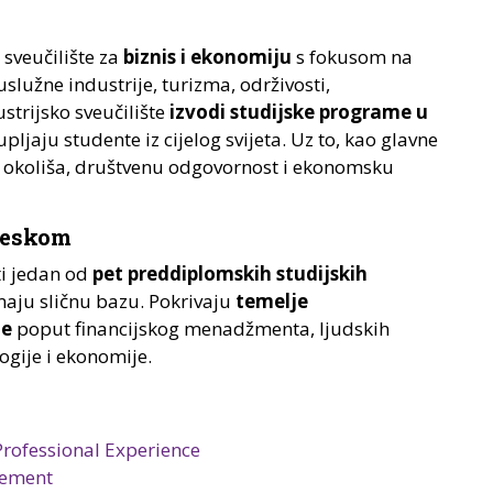
sveučilište za
biznis i ekonomiju
s fokusom na
žne industrije, turizma, održivosti,
ustrijsko sveučilište
izvodi studijske programe u
upljaju studente iz cijelog svijeta. Uz to, kao glavne
itu okoliša, društvenu odgovornost i ekonomsku
leskom
i jedan od
pet preddiplomskih studijskih
maju sličnu bazu. Pokrivaju
temelje
je
poput financijskog menadžmenta, ljudskih
ogije i ekonomije.
Professional Experience
gement