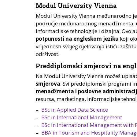
Modul University Vienna
Modul University Vienna međunarodno je 
područje međunarodnog menadžmenta, uslu
informacijske tehnologije i dizajna. Ovo a
potpunosti na engleskom jeziku
koji ok
vrijednosti svojeg djelovanja ističu zašt
održivost.
Preddiplomski smjerovi na eng
Na Modul University Vienna možeš upisat
smjerova
. Svi preddiplomski programi i
menadžmenta i poslovne administraci
resursa, marketinga, informacijske tehnol
BSc in Applied Data Science
BSc in International Management
BSc in International Management with 
BBA in Tourism and Hospitality Mana