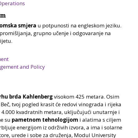
Operations
om
plomska smjera
u potpunosti na engleskom jeziku.
 promišljanja, grupno učenje i odgovaranje na
jetu.
ment
gement and Policy
rhu brda Kahlenberg
visokom 425 metara. Osim
Beč, tvoj pogled krasit će redovi vinograda i rijeka
 4.000 kvadratnih metara, uključujući unutarnje i
ne su
pametnom tehnologijom
i alatima s ciljem
bljuje energijom iz održivih izvora, a ima i solarne
ore, urede i sobe za druženja, Modul University