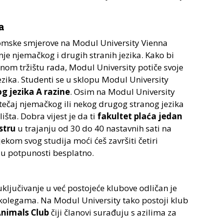
a
plomske smjerove na Modul University Vienna
enje njemačkog i drugih stranih jezika. Kako bi
alnom tržištu rada, Modul University potiče svoje
ezika. Studenti se u sklopu Modul University
g jezika A razine
. Osim na Modul University
 tečaj njemačkog ili nekog drugog stranog jezika
išta. Dobra vijest je da ti
fakultet plaća jedan
stru
u trajanju od 30 do 40 nastavnih sati na
ekom svog studija moći ćeš završiti četiri
 u potpunosti besplatno.
uključivanje u već postojeće klubove odličan je
 kolegama. Na Modul University tako postoji klub
Animals Club
čiji članovi surađuju s azilima za