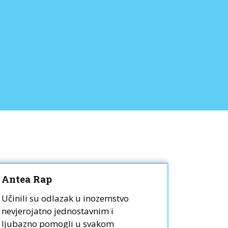
Antea Rap
Lili W
Učinili su odlazak u inozemstvo
Moja kći
nevjerojatno jednostavnim i
smo do i
ljubazno pomogli u svakom
stigle u