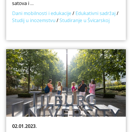
satova i …
Dani mobilnosti i edukacije
/
Edukativni sadržaj
/
Studij u inozemstvu
/
Studiranje u Švicarskoj
02.01.2023.